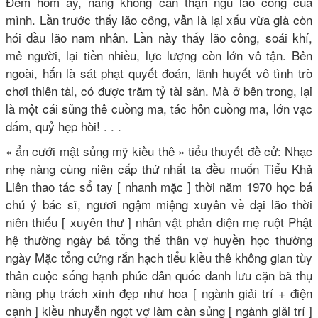
Đêm hôm ấy, nàng không cẩn thận ngủ lão công của
mình. Lần trước thấy lão công, vẫn là lại xấu vừa già còn
hói đầu lão nam nhân. Lần này thấy lão công, soái khí,
mê người, lại tiền nhiều, lực lượng còn lớn vô tận. Bên
ngoài, hắn là sát phạt quyết đoán, lãnh huyết vô tình trò
chơi thiên tài, có được trăm tỷ tài sản. Mà ở bên trong, lại
là một cái sủng thê cuồng ma, tác hôn cuồng ma, lớn vạc
dấm, quỷ hẹp hòi! . . .
« ẩn cưới mật sủng mỹ kiều thê » tiểu thuyết đề cử: Nhạc
nhẹ nàng cùng niên cấp thứ nhất ta đều muốn Tiểu Khả
Liên thao tác sổ tay [ nhanh mặc ] thời năm 1970 học bá
chú ý bác sĩ, ngươi ngậm miệng xuyên về đại lão thời
niên thiếu [ xuyên thư ] nhân vật phản diện mẹ ruột Phật
hệ thường ngày bá tổng thế thân vợ huyền học thường
ngày Mặc tổng cứng rắn hạch tiểu kiều thê không gian tùy
thân cuộc sống hạnh phúc dân quốc danh lưu cặn bã thụ
nàng phụ trách xinh đẹp như hoa [ ngành giải trí + điện
cạnh ] kiều nhuyễn ngọt vợ làm càn sủng [ ngành giải trí ]