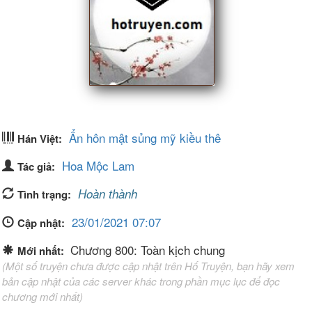
tình
Đam
mỹ
Vô
Ẩn hôn mật sủng mỹ kiều thê
Hán Việt:
CP
Hoa Mộc Lam
Tác giả:
Hoàn thành
Tình trạng:
Bách
Hợp
23/01/2021 07:07
Cập nhật:
Chương 800: Toàn kịch chung
Mới nhất:
(Một số truyện chưa được cập nhật trên Hố Truyện, bạn hãy xem
bản cập nhật của các server khác trong phần mục lục để đọc
Khác
chương mới nhất)