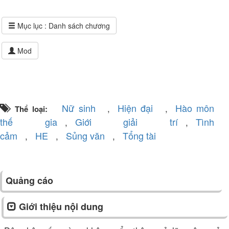
Truyện
Mục lục : Danh sách chương
đang
đọc
Mod
Tìm
Truyện
Nữ sinh
Hiện đại
Hào môn
,
,
Thể loại:
thế gia
Giới giải trí
Tình
,
,
cảm
HE
Sủng văn
Tổng tài
,
,
,
Đăng
Nhập
Quảng cáo
Giới thiệu nội dung