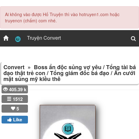
Ai không vào được Hố Truyện thì vào hotruyen1.com hoặc
truyencn (chấm) com nhé.
Hố
Truyện Convert
truyện
Convert » Boss ẩn độc sủng vợ yêu / Tổng tài bá
đạo thật trẻ con / Tổng giám đốc bá đạo / Ẩn cưới
Truyện
mật sủng mỹ kiều thê
405.39 k
1512
Nam
sinh
5
Like
Ngôn